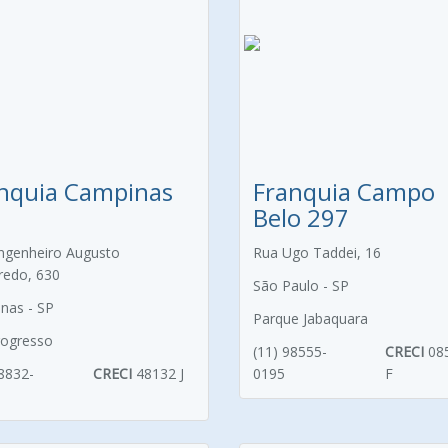
nquia Campinas
Franquia Campo
8
Belo 297
ngenheiro Augusto
Rua Ugo Taddei, 16
iredo, 630
São Paulo - SP
nas - SP
Parque Jabaquara
Progresso
(11) 98555-
CRECI
08
98832-
CRECI
48132 J
0195
F