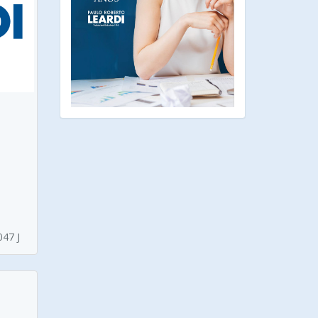
n
047 J