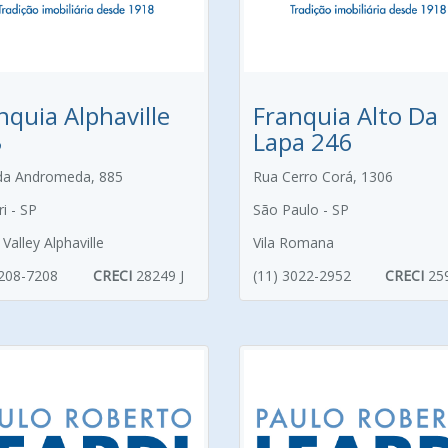
nquia Alphaville
Franquia Alto Da
3
Lapa 246
da Andromeda, 885
Rua Cerro Corá, 1306
i - SP
São Paulo - SP
Valley Alphaville
Vila Romana
4208-7208
CRECI
28249 J
(11) 3022-2952
CRECI
25