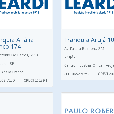
nquia Anália
Franquia Arujá 1
nco 174
Av Takara Belmont, 225
ntônio De Barros, 2894
Arujá - SP
aulo - SP
Centro Industrial Office - Aruj
m Anália Franco
(11) 4652-5252
CRECI
24
3562-7250
CRECI
26289 J