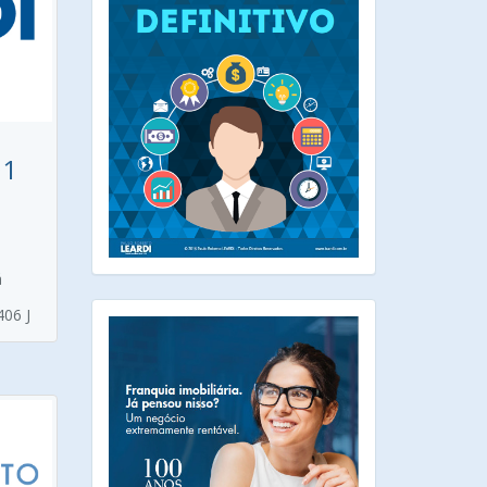
01
á
406 J