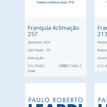
Franquia Aclimação
Fra
257
21
Apeninos, 664
Aveni
São Paulo - SP
Baruer
Aclimação
Green 
(11) 95407-
CRECI
71862 F
(11) 
5946