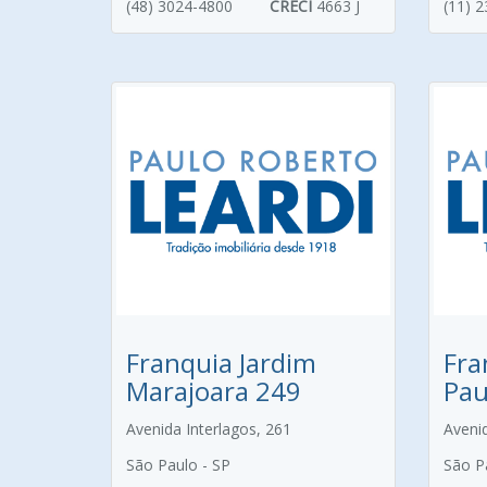
(48) 3024-4800
CRECI
4663 J
(11) 
Franquia Jardim
Fra
Marajoara 249
Pau
Avenida Interlagos, 261
Aveni
São Paulo - SP
São P