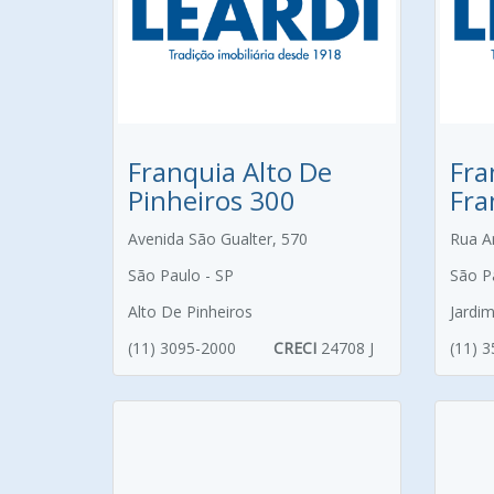
Franquia Alto De
Fra
Pinheiros 300
Fra
Avenida São Gualter, 570
Rua A
São Paulo - SP
São P
Alto De Pinheiros
Jardi
(11) 3095-2000
CRECI
24708 J
(11) 