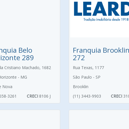
nquia Belo
Franquia Brookli
izonte 289
272
da Cristiano Machado, 1682
Rua Texas, 1177
Horizonte - MG
São Paulo - SP
e Nova
Brooklin
3658-3261
CRECI
8106 J
(11) 3443-9903
CRECI
31