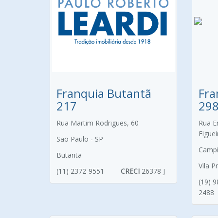
Franquia Butantã
Fra
217
29
Rua Martim Rodrigues, 60
Rua E
Figue
São Paulo - SP
Campi
Butantã
Vila 
(11) 2372-9551
CRECI
26378 J
(19) 
2488