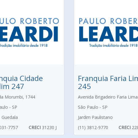
nquia Cidade
Franquia Faria Li
dim 247
245
da Morumbi, 1744
Avenida Brigadeiro Faria Lima
aulo - SP
São Paulo - SP
m Guedala
Jardim Paulistano
3031-7757
CRECI
31230 J
(11) 3812-9770
CRECI
22