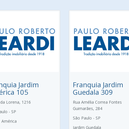
nquia Jardim
Franquia Jardim
rica 105
Guedala 309
da Lorena, 1216
Rua Amélia Correa Fontes
Guimarães, 284
aulo - SP
São Paulo - SP
m América
Jardim Guedala