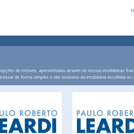
H
pções de imóveis, apresentadas através de nossas imobiliárias fran
essar de forma simples o site exclusivo da imobiliária escolhida ou s