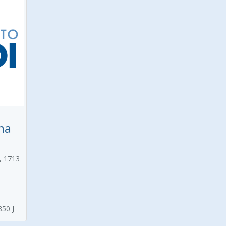
ma
, 1713
850 J