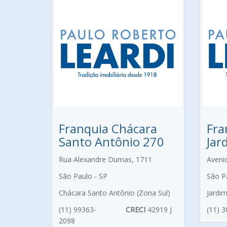
Franquia Chácara
Fra
Santo Antônio 270
Jar
Rua Alexandre Dumas, 1711
Aveni
São Paulo - SP
São P
Chácara Santo Antônio (Zona Sul)
Jardi
(11) 99363-
CRECI
42919 J
(11) 
2098